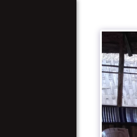
BIENVENUE A ZION
COME BACK TO YOUR
ROOTS
GALERIE
SERVICES
TABLEAU DE TARIFICATION
CONTACT US
ASSOCIATION NOUVELLE
FAMILLE RASTAFARI