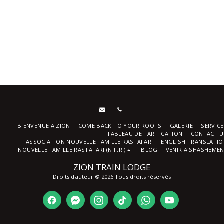
BIENVENUE A ZION
COME BACK TO YOUR ROOTS
GALERIE
SERVIC
TABLEAU DE TARIFICATION
CONTACT U
ASSOCIATION NOUVELLE FAMILLE RASTAFARI
ENGLISH TRANSLATI
NOUVELLE FAMILLE RASTAFARI (N.F.R.)
BLOG
VENIR A SHASHEME
ZION TRAIN LODGE
Droits d'auteur © 2026 Tous droits réservés