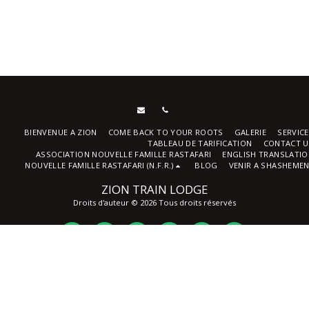
BIENVENUE A ZION
COME BACK TO YOUR ROOTS
GALERIE
SERVIC
TABLEAU DE TARIFICATION
CONTACT U
ASSOCIATION NOUVELLE FAMILLE RASTAFARI
ENGLISH TRANSLATI
NOUVELLE FAMILLE RASTAFARI (N.F.R.)
BLOG
VENIR A SHASHEME
ZION TRAIN LODGE
Droits d'auteur © 2026 Tous droits réservés