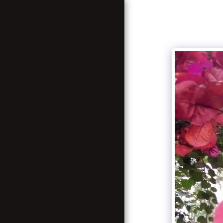
BIENVENUE A ZION
COME BACK TO YOUR
ROOTS
GALERIE
SERVICES
TABLEAU DE TARIFICATION
CONTACT US
ASSOCIATION NOUVELLE
FAMILLE RASTAFARI