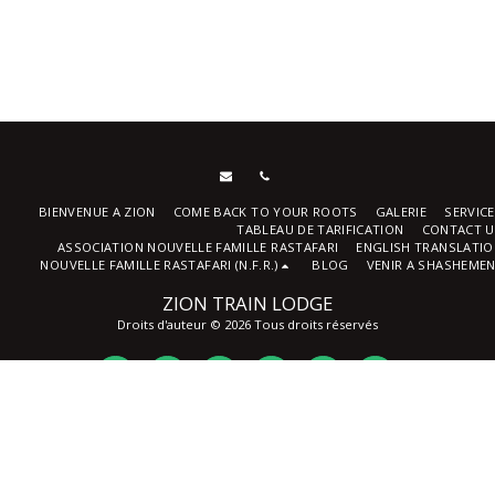
BIENVENUE A ZION
COME BACK TO YOUR ROOTS
GALERIE
SERVIC
TABLEAU DE TARIFICATION
CONTACT U
ASSOCIATION NOUVELLE FAMILLE RASTAFARI
ENGLISH TRANSLATI
NOUVELLE FAMILLE RASTAFARI (N.F.R.)
BLOG
VENIR A SHASHEME
ZION TRAIN LODGE
Droits d'auteur © 2026 Tous droits réservés