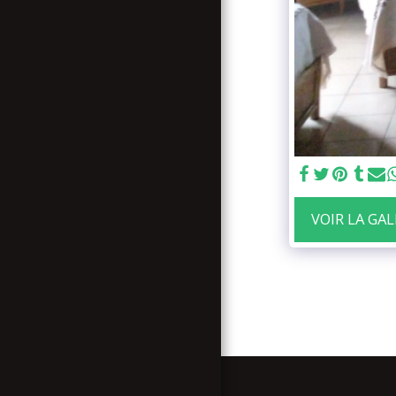
ENGLISH TRANSLATION
NOUVELLE FAMILLE
RASTAFARI (N.F.R.)
BLOG
VENIR A SHASHEMENE
VOIR LA GA