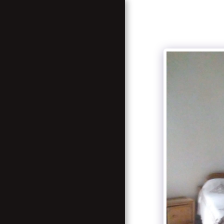
BIENVENUE A ZION
COME BACK TO YOUR
ROOTS
GALERIE
SERVICES
TABLEAU DE TARIFICATION
CONTACT US
ASSOCIATION NOUVELLE
FAMILLE RASTAFARI