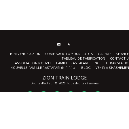
BIENVENUE A ZION
COME BACK TO YOUR ROOTS
GALERIE
SERVIC
TABLEAU DE TARIFICATION
CONTACT U
ASSOCIATION NOUVELLE FAMILLE RASTAFARI
ENGLISH TRANSLATI
NOUVELLE FAMILLE RASTAFARI (N.F.R.)
BLOG
VENIR A SHASHEME
ZION TRAIN LODGE
Droits d'auteur © 2026 Tous droits réservés